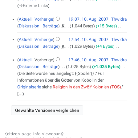
2007
n
→‎Externe Links
e
B
Aktuell
Vorherige
19:07, 10. Aug. 2007
‎
Thwidra
e
Diskussion
Beiträge
‎
K
1.044 Bytes
+15 Bytes
‎
a
K
r
e
Aktuell
Vorherige
17:54, 10. Aug. 2007
‎
Thwidra
b
i
Diskussion
Beiträge
‎
K
1.029 Bytes
+4 Bytes
‎
e
n
K
i
e
e
Aktuell
Vorherige
17:46, 10. Aug. 2007
‎
Thwidra
t
B
i
Diskussion
Beiträge
‎
1.025 Bytes
+1.025 Bytes
‎
u
e
n
Die Seite wurde neu angelegt: {{Spoiler}} :''Für
n
a
e
Informationen über die Götter von Kobol in der
g
r
B
Originalserie
siehe
Religion in den Zwölf Kolonien (TOS)
.''
s
b
e
[...
z
e
a
u
i
r
s
t
b
a
u
e
m
n
i
m
⧼citizen-page-info-viewcount⧽
g
t
e