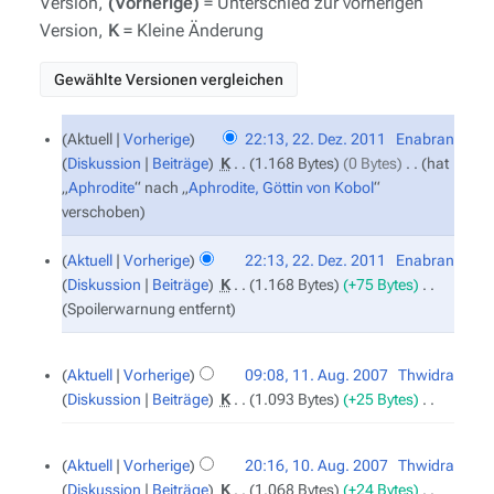
Version,
(Vorherige)
= Unterschied zur vorherigen
Version,
K
= Kleine Änderung
22.
Aktuell
Vorherige
22:13, 22. Dez. 2011
‎
Enabran
Dezember
Diskussion
Beiträge
‎
K
1.168 Bytes
0 Bytes
‎
hat
2011
„
Aphrodite
“ nach „
Aphrodite, Göttin von Kobol
“
verschoben
Aktuell
Vorherige
22:13, 22. Dez. 2011
‎
Enabran
Diskussion
Beiträge
‎
K
1.168 Bytes
+75 Bytes
‎
Spoilerwarnung entfernt
11.
Aktuell
Vorherige
09:08, 11. Aug. 2007
‎
Thwidra
August
Diskussion
Beiträge
‎
K
1.093 Bytes
+25 Bytes
‎
2007
K
e
10.
Aktuell
Vorherige
20:16, 10. Aug. 2007
‎
Thwidra
August
i
Diskussion
Beiträge
‎
K
1.068 Bytes
+24 Bytes
‎