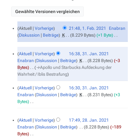
1.
Aktuell
Vorherige
21:48, 1. Feb. 2021
‎
Enabran
Februar
Diskussion
Beiträge
‎
K
8.229 Bytes
+1 Byte
‎
2021
K
e
31.
Aktuell
Vorherige
16:38, 31. Jan. 2021
Januar
i
Enabran
Diskussion
Beiträge
‎
K
8.228 Bytes
−3
2021
n
Bytes
‎
→‎Apollo und Starbucks Aufdeckung der
e
Wahrheit / Iblis Bestrafung
B
e
Aktuell
Vorherige
16:30, 31. Jan. 2021
a
Enabran
Diskussion
Beiträge
‎
K
8.231 Bytes
+3
r
Bytes
‎
b
K
e
e
28.
i
Aktuell
Vorherige
17:49, 28. Jan. 2021
Januar
i
t
Enabran
Diskussion
Beiträge
‎
8.228 Bytes
−189
2021
n
u
Bytes
‎
e
n