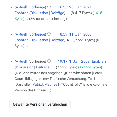
K
B
g
e
Aktuell
Vorherige
16:53, 28. Jan. 2021
e
s
i
Enabran
Diskussion
Beiträge
‎
8.417 Bytes
+418
a
z
n
Bytes
‎
Zwischenspeicherung
r
u
e
b
s
B
11.
e
a
Aktuell
Vorherige
18:39, 11. Jan. 2008
Januar
e
i
m
Enabran
Diskussion
Beiträge
‎
K
7.999 Bytes
0
2008
a
t
m
Bytes
‎
r
u
e
K
b
n
n
e
1.
e
g
Aktuell
Vorherige
19:17, 1. Jan. 2008
‎
Enabran
f
Januar
i
i
s
Diskussion
Beiträge
‎
7.999 Bytes
+7.999 Bytes
‎
a
2008
n
t
z
Die Seite wurde neu angelegt: {{Charakterdaten |Foto=
s
e
u
u
Count Iblis.jpg |seen= Teuflische Versuchung, Teil I
s
B
n
s
|Darsteller=
Patrick Macnee
}} '''Count Iblis''' ist die koloniale
u
e
g
a
Version des Prinzen ...
n
a
s
m
g
r
z
m
b
u
e
e
s
n
i
a