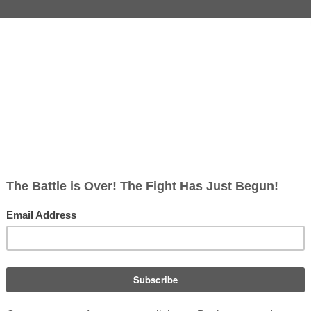
Iblis
Iblis
8.229
4593
de - Deutsch
Wikitext
Erlaubt
0
Ja