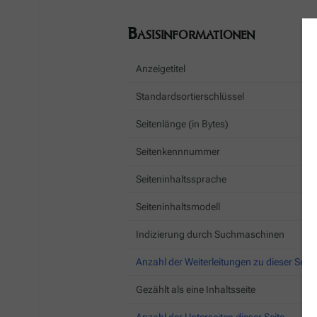
Basisinformationen
Anzeigetitel
Standardsortierschlüssel
Seitenlänge (in Bytes)
Seitenkennnummer
Seiteninhaltssprache
Seiteninhaltsmodell
Indizierung durch Suchmaschinen
Anzahl der Weiterleitungen zu dieser Seite
Gezählt als eine Inhaltsseite