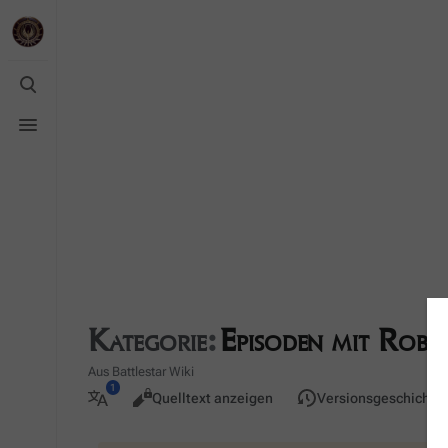
Suche
umschalten
Menü
umschalten
Kategorie
:
Episoden mit Robe
Aus Battlestar Wiki
Ansichten
Lesen
Quelltext anzeigen
Versionsgeschichte
Weitere
Sprachen