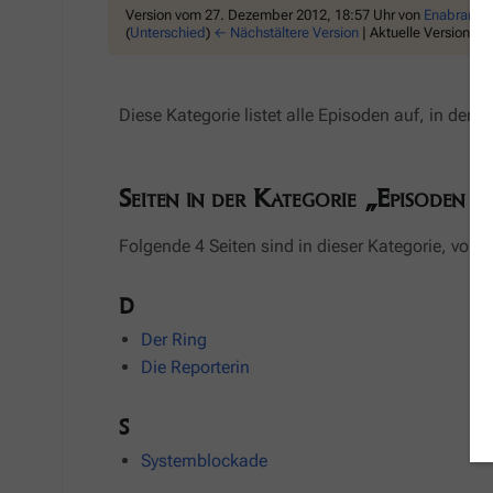
Version vom 27. Dezember 2012, 18:57 Uhr von
Enabran
(
D
(
Unterschied
)
← Nächstältere Version
| Aktuelle Version (U
Diese Kategorie listet alle Episoden auf, in dene
Seiten in der Kategorie „Episoden 
Folgende 4 Seiten sind in dieser Kategorie, von 
D
Der Ring
Die Reporterin
S
Systemblockade