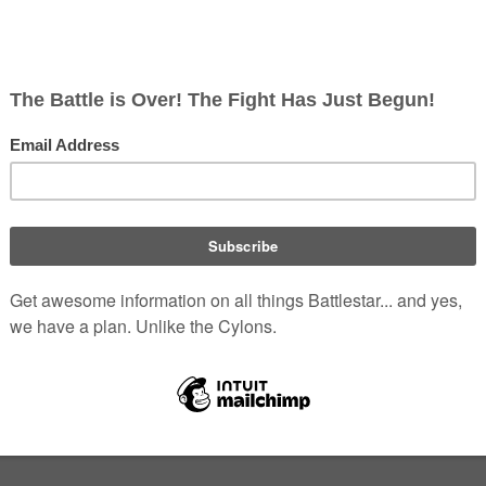
iskussion
|
Beiträge
)
nterschied) | Nächstjüngere Version → (Unterschied)
n
Robert Young
Regie führte.
mit Robert Young als Regisseur“
4 insgesamt.