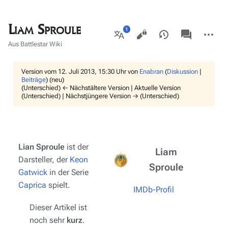
Liam Sproule
Ansichten
associated-
Weitere
pages
Aktionen
Weitere
Aus Battlestar Wiki
Sprachen
Version vom 12. Juli 2013, 15:30 Uhr von
Enabran
(
Diskussion
|
Beiträge
)
(neu)
(Unterschied) ← Nächstältere Version | Aktuelle Version
(Unterschied) | Nächstjüngere Version → (Unterschied)
Lian Sproule
ist der
Liam
Darsteller, der
Keon
Sproule
Gatwick
in der Serie
Caprica
spielt.
IMDb-Profil
Dieser Artikel ist
noch sehr
kurz
.