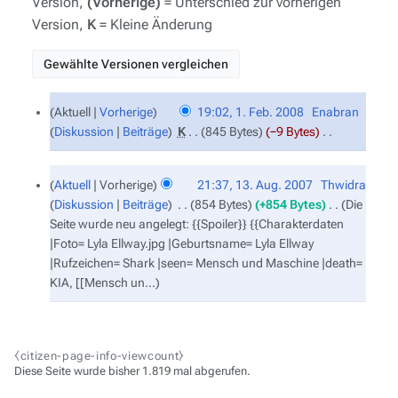
Version,
(Vorherige)
= Unterschied zur vorherigen
Version,
K
= Kleine Änderung
1.
Aktuell
Vorherige
19:02, 1. Feb. 2008
‎
Enabran
Februar
Diskussion
Beiträge
‎
K
845 Bytes
−9 Bytes
‎
2008
K
e
13.
Aktuell
Vorherige
21:37, 13. Aug. 2007
‎
Thwidra
August
i
Diskussion
Beiträge
‎
854 Bytes
+854 Bytes
‎
Die
2007
n
Seite wurde neu angelegt: {{Spoiler}} {{Charakterdaten
e
|Foto= Lyla Ellway.jpg |Geburtsname= Lyla Ellway
B
|Rufzeichen= Shark |seen= Mensch und Maschine |death=
e
KIA, [[Mensch un...
a
r
b
e
⧼citizen-page-info-viewcount⧽
i
Diese Seite wurde bisher 1.819 mal abgerufen.
t