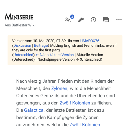
Miniserie
Ansichten
associated-
Weitere
pages
Aktionen
Weitere
Aus Battlestar Wiki
Sprachen
Version vom 10. Mai 2020, 07:39 Uhr von
LIMAFOX76
(
Diskussion
|
Beiträge
)
(Adding English and French links, even if
they are only for the first part)
(
Unterschied
)
← Nächstältere Version
| Aktuelle Version
(Unterschied) | Nächstjüngere Version → (Unterschied)
Nach vierzig Jahren Frieden mit den Kindern der
Menschheit, den
Zylonen
, wird die Menschheit
Opfer eines Genozids und die Überlebenden sind
gezwungen, aus den
Zwölf Kolonien
zu fliehen.
Die
Galactica
, der letzte Battlestar, ist dazu
bestimmt, den Kampf gegen die Zylonen
aufzunehmen, welche die
Zwölf Kolonien