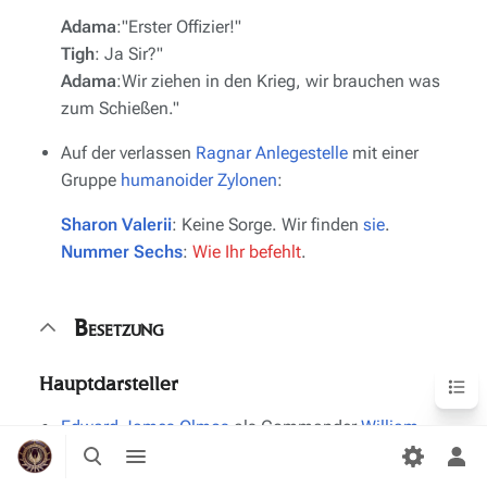
Adama
:"Erster Offizier!"
Tigh
: Ja Sir?"
Adama
:Wir ziehen in den Krieg, wir brauchen was
zum Schießen."
Auf der verlassen
Ragnar Anlegestelle
mit einer
Gruppe
humanoider Zylonen
:
Sharon Valerii
: Keine Sorge. Wir finden
sie
.
Nummer Sechs
:
Wie Ihr befehlt
.
Besetzung
Inhaltsv
Hauptdarsteller
Edward James Olmos
als Commander
William
Suche
Menü
Adama
umschalten
umschalten
Per
Mary McDonnell
als Präsident
Laura Roslin