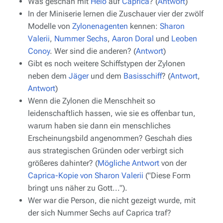
Was geschah mit
Helo
auf
Caprica
? (
Antwort
)
In der Miniserie lernen die Zuschauer vier der zwölf
Modelle von
Zylonenagenten
kennen:
Sharon
Valerii
,
Nummer Sechs
,
Aaron Doral
und
Leoben
Conoy
. Wer sind die anderen? (
Antwort
)
Gibt es noch weitere Schiffstypen der Zylonen
neben dem
Jäger
und dem
Basisschiff
? (
Antwort
,
Antwort
)
Wenn die Zylonen die Menschheit so
leidenschaftlich hassen, wie sie es offenbar tun,
warum haben sie dann ein menschliches
Erscheinungsbild angenommen? Geschah dies
aus strategischen Gründen oder verbirgt sich
größeres dahinter? (
Mögliche Antwort
von der
Caprica-Kopie von Sharon Valerii
("Diese Form
bringt uns näher zu Gott...").
Wer war die Person, die nicht gezeigt wurde, mit
der sich Nummer Sechs auf Caprica traf?