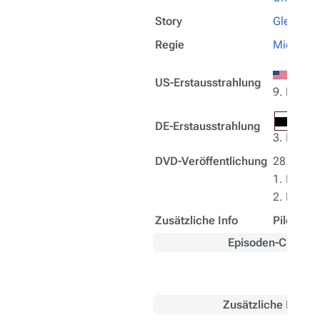
Story
Glen A. 
Regie
Michael 
8. De
US-Erstausstrahlung
9. Dezem
1. F
DE-Erstausstrahlung
3. Febru
DVD-Veröffentlichung
28. Dez
1. März 
2. Deze
Zusätzliche Info
Pilot
Episoden-Chronol
Miniser
Zusätzliche Inform