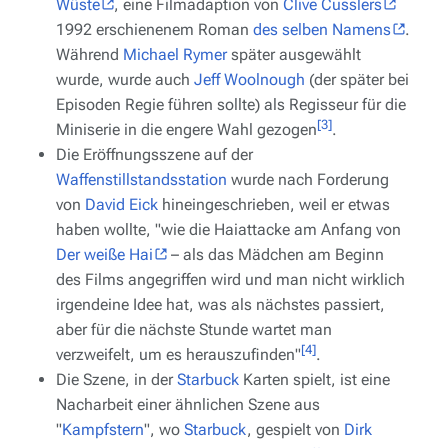
Wüste
, eine Filmadaption von
Clive Cusslers
1992 erschienenem Roman
des selben Namens
.
Während
Michael Rymer
später ausgewählt
wurde, wurde auch
Jeff Woolnough
(der später bei
Episoden Regie führen sollte) als Regisseur für die
[3]
Miniserie in die engere Wahl gezogen
.
Die Eröffnungsszene auf der
Waffenstillstandsstation
wurde nach Forderung
von
David Eick
hineingeschrieben, weil er etwas
haben wollte, "wie die Haiattacke am Anfang von
Der weiße Hai
– als das Mädchen am Beginn
des Films angegriffen wird und man nicht wirklich
irgendeine Idee hat, was als nächstes passiert,
aber für die nächste Stunde wartet man
[4]
verzweifelt, um es herauszufinden"
.
Die Szene, in der
Starbuck
Karten spielt, ist eine
Nacharbeit einer ähnlichen Szene aus
"
Kampfstern
", wo
Starbuck
, gespielt von
Dirk