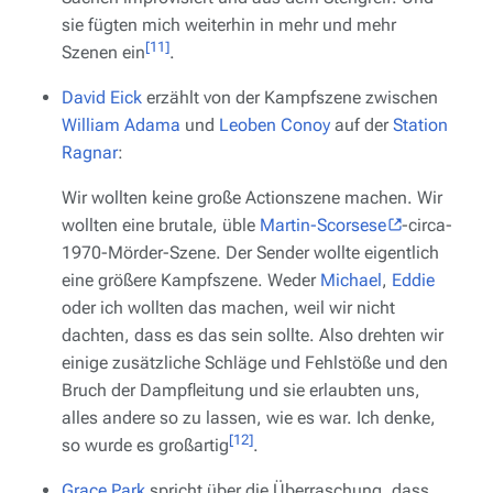
sie fügten mich weiterhin in mehr und mehr
[11]
Szenen ein
.
David Eick
erzählt von der Kampfszene zwischen
William Adama
und
Leoben Conoy
auf der
Station
Ragnar
:
Wir wollten keine große Actionszene machen. Wir
wollten eine brutale, üble
Martin-Scorsese
-circa-
1970-Mörder-Szene. Der Sender wollte eigentlich
eine größere Kampfszene. Weder
Michael
,
Eddie
oder ich wollten das machen, weil wir nicht
dachten, dass es das sein sollte. Also drehten wir
einige zusätzliche Schläge und Fehlstöße und den
Bruch der Dampfleitung und sie erlaubten uns,
alles andere so zu lassen, wie es war. Ich denke,
[12]
so wurde es großartig
.
Grace Park
spricht über die Überraschung, dass