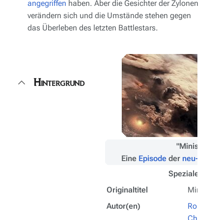
angegriffen
haben. Aber die Gesichter der Zylonen
verändern sich und die Umstände stehen gegen
das Überleben des letzten Battlestars.
Hintergrund
"Miniserie"
Eine
Episode
der
neu-interp
Spezialepisod
Originaltitel
Miniserie
Autor(en)
Ronald D
Christop