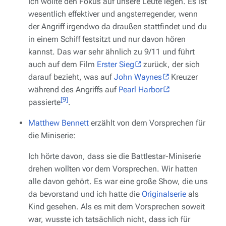
Ich wollte den Fokus auf unsere Leute legen. Es ist
wesentlich effektiver und angsterregender, wenn
der Angriff irgendwo da draußen stattfindet und du
in einem Schiff festsitzt und nur davon hören
kannst. Das war sehr ähnlich zu 9/11 und führt
auch auf dem Film
Erster Sieg
zurück, der sich
darauf bezieht, was auf
John Waynes
Kreuzer
während des Angriffs auf
Pearl Harbor
[9]
passierte
.
Matthew Bennett
erzählt von dem Vorsprechen für
die Miniserie:
Ich hörte davon, dass sie die
Battlestar
-Miniserie
drehen wollten vor dem Vorsprechen. Wir hatten
alle davon gehört. Es war eine große Show, die uns
da bevorstand und ich hatte die
Originalserie
als
Kind gesehen. Als es mit dem Vorsprechen soweit
war, wusste ich tatsächlich nicht, dass ich für