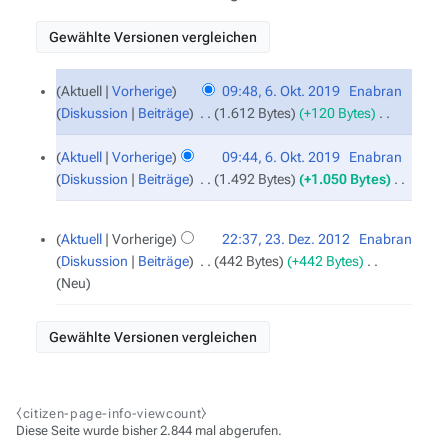
6.
Aktuell
Vorherige
09:48, 6. Okt. 2019
‎
Enabran
Oktober
Diskussion
Beiträge
‎
1.612 Bytes
+120 Bytes
‎
2019
K
e
Aktuell
Vorherige
09:44, 6. Okt. 2019
‎
Enabran
i
Diskussion
Beiträge
‎
1.492 Bytes
+1.050 Bytes
‎
n
K
e
e
23.
Aktuell
Vorherige
22:37, 23. Dez. 2012
‎
Enabran
Dezember
B
i
Diskussion
Beiträge
‎
442 Bytes
+442 Bytes
‎
2012
e
n
Neu
a
e
r
B
b
e
e
a
i
r
t
b
⧼citizen-page-info-viewcount⧽
u
e
Diese Seite wurde bisher 2.844 mal abgerufen.
n
i