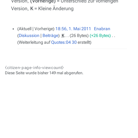
Version,
(Vorherige)
= Unterschied zur vorherigen
Version,
K
= Kleine Änderung
1.
Aktuell
Vorherige
18:56, 1. Mai 2011
‎
Enabran
Mai
Diskussion
Beiträge
‎
K
26 Bytes
+26 Bytes
‎
2011
Weiterleitung auf
Quotes:04 30
erstellt
⧼citizen-page-info-viewcount⧽
Diese Seite wurde bisher 149 mal abgerufen.