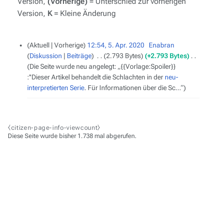
Version,
(Vorherige)
= Unterschied zur vorherigen
Version,
K
= Kleine Änderung
5.
Aktuell
Vorherige
12:54, 5. Apr. 2020
‎
Enabran
April
Diskussion
Beiträge
‎
2.793 Bytes
+2.793 Bytes
‎
2020
Die Seite wurde neu angelegt: „{{Vorlage:Spoiler}}
:''Dieser Artikel behandelt die Schlachten in der
neu-
interpretierten Serie
. Für Informationen über die Sc…“
⧼citizen-page-info-viewcount⧽
Diese Seite wurde bisher 1.738 mal abgerufen.