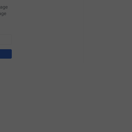
lage
age