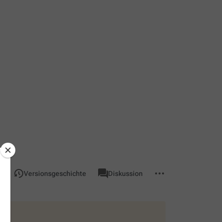
associated-
Weitere
Seite
n
Versionsgeschichte
Diskussion
pages
Aktionen