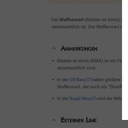
Der
Waffenwart
(Master-at-Arms) ist ei
verantwortlich ist. Der Waffenwart der
Anmerkungen
Master-at-Arms (MAA) ist ein Flotte
verantwortlich sind.
In der
US Navy
haben größere Sch
Waffenwart, der auch als "Sheriff" 
In der
Royal Navy
wird der MAA vo
Externer Link