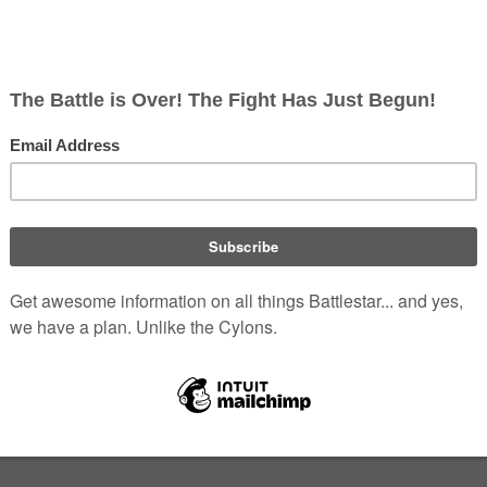
n Unteroffizier, der für die interne Sicherheit an Bord kolonialer
Galactica
ist Sergeant
Hadrian
.
nbegriff, der sich auf Bootsmänner an Bord von Schiffen bezieht, 
iffe mehrere MAAs, meistens mit einem Senior, dem sog. Chief
bezeichnet wird.
n einem Corporal-at-Arms auf dem Schiff unterstützt.