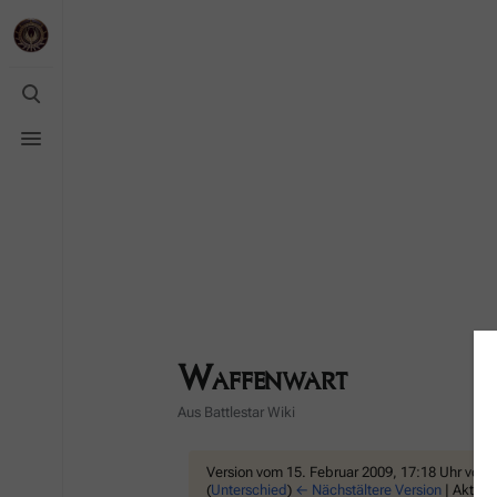
Suche
umschalten
Menü
umschalten
Waffenwart
Aus Battlestar Wiki
Version vom 15. Februar 2009, 17:18 Uhr von
I
(
Unterschied
)
← Nächstältere Version
| Aktuel