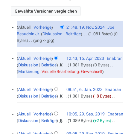
19.
Aktuell
Vorherige
21:48, 19. Nov. 2024
‎
Joe
November
Beaudoin Jr.
Diskussion
Beiträge
‎
1.081 Bytes
0
2024
Bytes
‎
png -> jpg
15.
Aktuell
Vorherige
12:43, 15. Apr. 2023
‎
Enabran
April
Diskussion
Beiträge
‎
K
1.081 Bytes
0 Bytes
‎
2023
K
Markierung
:
Visuelle Bearbeitung: Gewechselt
e
i
6.
Aktuell
Vorherige
08:51, 6. Jan. 2023
‎
Enabran
Januar
n
Diskussion
Beiträge
‎
K
1.081 Bytes
−8 Bytes
‎
2023
e
K
B
e
29.
e
Aktuell
Vorherige
10:05, 29. Sep. 2019
‎
Enabran
September
i
a
Diskussion
Beiträge
‎
K
1.089 Bytes
+2 Bytes
‎
2019
n
r
K
e
b
e
Aktuell
Vorherige
09:05, 29. Sep. 2019
‎
Enabran