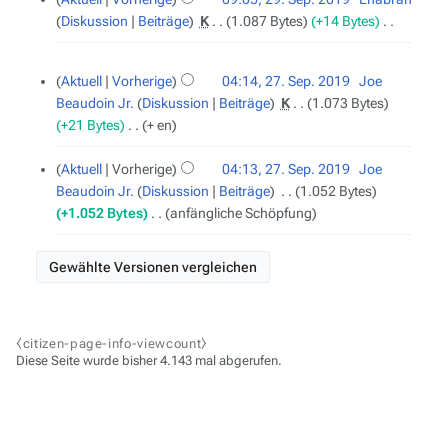
B
e
i
Diskussion
Beiträge
‎
K
1.087 Bytes
+14 Bytes
‎
e
i
n
K
a
t
e
e
27.
r
u
Aktuell
Vorherige
04:14, 27. Sep. 2019
‎
Joe
September
B
i
b
n
Beaudoin Jr.
Diskussion
Beiträge
‎
K
1.073 Bytes
2019
e
n
e
g
+21 Bytes
‎
+ en
a
e
i
s
r
B
t
z
Aktuell
Vorherige
04:13, 27. Sep. 2019
‎
Joe
b
e
u
u
Beaudoin Jr.
Diskussion
Beiträge
‎
1.052 Bytes
e
a
n
s
+1.052 Bytes
‎
anfängliche Schöpfung
i
r
g
a
t
b
s
m
u
e
z
m
n
i
u
e
g
t
s
n
s
u
a
f
⧼citizen-page-info-viewcount⧽
z
n
m
Diese Seite wurde bisher 4.143 mal abgerufen.
a
u
g
m
s
s
s
e
s
a
z
n
u
m
u
f