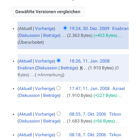
30.
Aktuell
Vorherige
19:24, 30. Dez. 2009
‎
Enabran
Dezember
Diskussion
Beiträge
‎
2.363 Bytes
+453 Bytes
‎
2009
Überarbeitet
11.
Aktuell
Vorherige
18:26, 11. Jan. 2008
Januar
Enabran
Diskussion
Beiträge
‎
K
1.910 Bytes
0
2008
Bytes
‎
→‎Anmerkung
Aktuell
Vorherige
17:47, 11. Jan. 2008
‎
Azrael
Diskussion
Beiträge
‎
1.910 Bytes
+227 Bytes
‎
K
e
7.
Aktuell
Vorherige
08:55, 7. Okt. 2006
‎
Tirkon
Oktober
i
Diskussion
Beiträge
‎
1.683 Bytes
+56 Bytes
‎
2006
n
K
e
e
Aktuell
Vorherige
08:18, 7. Okt. 2006
‎
Tirkon
B