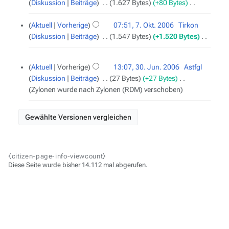
i
Diskussion
Beiträge
‎
1.627 Bytes
+80 Bytes
‎
e
n
K
a
e
e
Aktuell
Vorherige
07:51, 7. Okt. 2006
‎
Tirkon
r
B
i
Diskussion
Beiträge
‎
1.547 Bytes
+1.520 Bytes
‎
b
e
n
K
e
a
e
e
30.
i
Aktuell
Vorherige
13:07, 30. Jun. 2006
‎
Astfgl
Juni
r
B
i
t
Diskussion
Beiträge
‎
27 Bytes
+27 Bytes
‎
2006
b
e
n
u
Zylonen wurde nach Zylonen (RDM) verschoben
e
a
e
n
i
r
B
g
t
b
e
s
u
e
a
z
n
i
r
u
g
t
b
s
⧼citizen-page-info-viewcount⧽
s
u
e
a
Diese Seite wurde bisher 14.112 mal abgerufen.
z
n
i
m
u
g
t
m
s
s
u
e
a
z
n
n
m
u
g
f
m
s
s