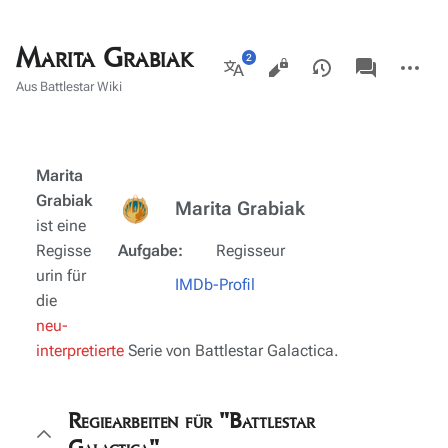
Marita Grabiak
Ansichten
associated-
Weitere
pages
Aktionen
Weitere
Aus Battlestar Wiki
Sprachen
Marita
Grabiak
Marita Grabiak
ist eine
Regisse
Aufgabe:
Regisseur
urin für
IMDb-Profil
die
neu-
interpretierte
Serie von Battlestar Galactica.
Regiearbeiten für "Battlestar
Galactica"