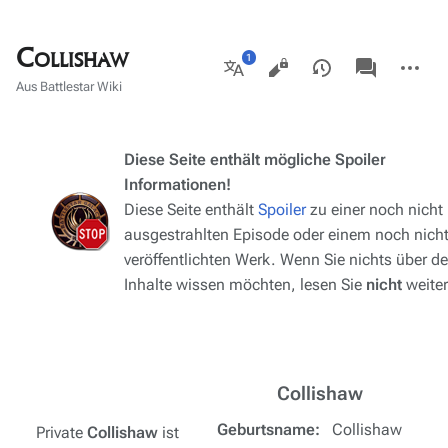
Collishaw
Ansichten
associated-
Weitere
pages
Aktionen
Weitere
Aus Battlestar Wiki
Sprachen
Diese Seite enthält mögliche Spoiler
Informationen!
Diese Seite enthält
Spoiler
zu einer noch nicht
ausgestrahlten Episode oder einem noch nich
veröffentlichten Werk. Wenn Sie nichts über d
Inhalte wissen möchten, lesen Sie
nicht
weiter
Collishaw
Geburtsname:
Collishaw
Private
Collishaw
ist