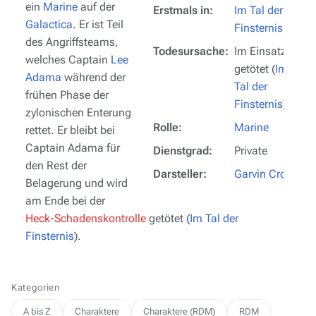
ein
Marine
auf der
Erstmals in:
Im Tal der
Galactica
. Er ist Teil
Finsternis
des Angriffsteams,
Todesursache:
Im Einsatz
welches Captain
Lee
getötet (
Im
Adama
während der
Tal der
frühen Phase der
Finsternis
)
zylonischen Enterung
Rolle:
Marine
rettet. Er bleibt bei
Captain Adama für
Dienstgrad:
Private
den Rest der
Darsteller:
Garvin Cross
Belagerung und wird
am Ende bei der
Heck-Schadenskontrolle
getötet (
Im Tal der
Finsternis
).
Kategorien
A bis Z
Charaktere
Charaktere (RDM)
RDM