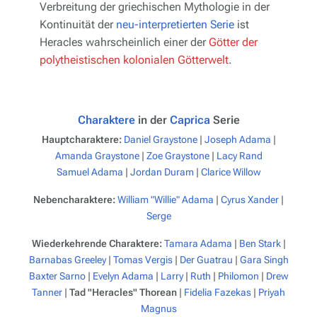
Verbreitung der griechischen Mythologie in der
Kontinuität der
neu-interpretierten Serie
ist
Heracles wahrscheinlich einer der
Götter der
polytheistischen kolonialen Götterwelt
.
Charaktere
in der
Caprica
Serie
Hauptcharaktere:
Daniel Graystone
|
Joseph Adama
|
Amanda Graystone
|
Zoe Graystone
|
Lacy Rand
Samuel Adama
|
Jordan Duram
|
Clarice Willow
Nebencharaktere:
William "Willie" Adama
|
Cyrus Xander
|
Serge
Wiederkehrende Charaktere:
Tamara Adama
|
Ben Stark
|
Barnabas Greeley
|
Tomas Vergis
|
Der Guatrau
|
Gara Singh
Baxter Sarno
|
Evelyn Adama
|
Larry
|
Ruth
|
Philomon
|
Drew
Tanner
|
Tad "Heracles" Thorean
|
Fidelia Fazekas
|
Priyah
Magnus