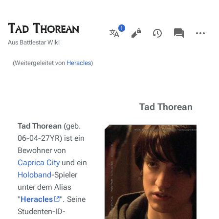
Tad Thorean
Ansichten
associated-
Weitere
pages
Aktionen
Weitere
Aus Battlestar Wiki
Sprachen
(Weitergeleitet von
Heracles
)
Tad Thorean
Tad Thorean
(geb.
06-04-27YR) ist ein
Bewohner von
Caprica City
und ein
Holoband
-Spieler
unter dem Alias ​​
"
Heracles
". Seine
Studenten-ID-