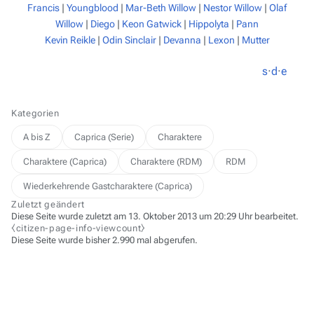
Francis
|
Youngblood
|
Mar-Beth Willow
|
Nestor Willow
|
Olaf
Willow
|
Diego
|
Keon Gatwick
|
Hippolyta
|
Pann
Kevin Reikle
|
Odin Sinclair
|
Devanna
|
Lexon
|
Mutter
s
·
d
·
e
Kategorien
A bis Z
Caprica (Serie)
Charaktere
Charaktere (Caprica)
Charaktere (RDM)
RDM
Wiederkehrende Gastcharaktere (Caprica)
Zuletzt geändert
Diese Seite wurde zuletzt am 13. Oktober 2013 um 20:29 Uhr bearbeitet.
⧼citizen-page-info-viewcount⧽
Diese Seite wurde bisher 2.990 mal abgerufen.