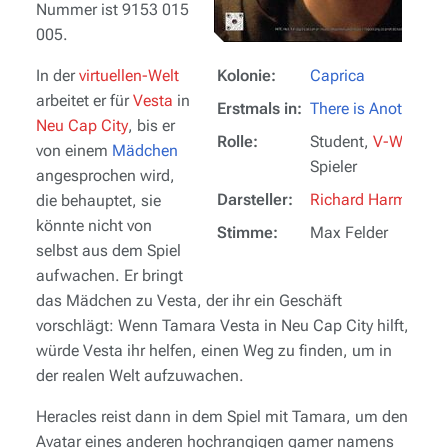
Nummer ist 9153 015
005.
In der
virtuellen-Welt
Kolonie:
Caprica
arbeitet er für
Vesta
in
Erstmals in:
There is Another Sk
Neu Cap City
, bis er
Rolle:
Student,
V-Welt
-
von einem
Mädchen
Spieler
angesprochen wird,
Darsteller:
Richard Harmon
die behauptet, sie
könnte nicht von
Stimme:
Max Felder
selbst aus dem Spiel
aufwachen. Er bringt
das Mädchen zu Vesta, der ihr ein Geschäft
vorschlägt: Wenn Tamara Vesta in
Neu Cap City
hilft,
würde Vesta ihr helfen, einen Weg zu finden, um in
der realen Welt aufzuwachen.
Heracles reist dann in dem Spiel mit Tamara, um den
Avatar eines anderen hochrangigen gamer namens