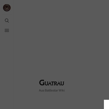
Suche
umschalten
Menü
umschalten
Guatrau
Aus Battlestar Wiki