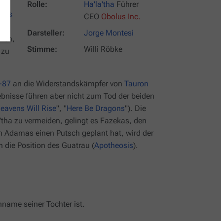
Rolle:
Ha'la'tha
Führer
rgis
CEO
Obolus Inc.
Darsteller:
Jorge Montesi
aren,
Stimme:
Willi Röbke
 zu
-87
an die Widerstandskämpfer von
Tauron
ebnisse führen aber nicht zum Tod der beiden
eavens Will Rise
", "
Here Be Dragons
"). Die
'tha zu vermeiden, gelingt es Fazekas, den
en Adamas einen Putsch geplant hat, wird der
 die Position des Guatrau (
Apotheosis
).
name seiner Tochter ist.