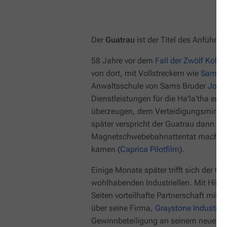
Der
Guatrau
ist der Titel des Anführer
58 Jahre vor dem
Fall der Zwölf Kolon
von dort, mit Vollstreckern wie
Sam A
Anwaltsschule von Sams Bruder
Jose
Dienstleistungen für die Ha'la'tha erle
überzeugen, dem Verteidigungsminist
später verspricht der Guatrau dann Jo
Magnetschwebebahnattentat machen 
kamen (
Caprica
Pilotfilm
).
Einige Monate später trifft sich der G
wohlhabenden Industriellen. Mit Hilfe
Seiten vorteilhafte Partnerschaft mit 
über seine Firma,
Graystone Industrie
Gewinnbeteiligung an seinem neuesten