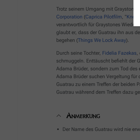
Trotz seinem Umgang mit Graystone, i
Corporation
(
Caprica
Pilotfilm
, "
Know 
verantwortlich für Graystones Wiedere
glaubt er, dass der Guatrau ihn aus 
begehen (
Things We Lock Away
).
Durch seine Tochter,
Fidelia Fazekas
,
schmuggeln. Enttäuscht befiehlt der 
Adama Brüder, sondern zum Tod des 
Adama Brüder suchen Vergeltung für de
Guatrau zu einem Treffen der beiden P
Guatrau während dem Treffen dazu gez
Anmerkung
Der Name des Guatrau wird nie erwä