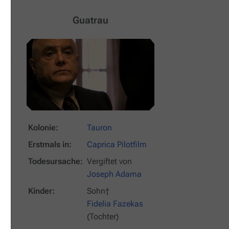
Guatrau
hrt
 zu
Kolonie:
Tauron
n
Erstmals in:
Caprica
Pilotfilm
Todesursache:
Vergiftet von
Joseph Adama
Kinder:
Sohn†
Fidelia Fazekas
(Tochter)
d
).