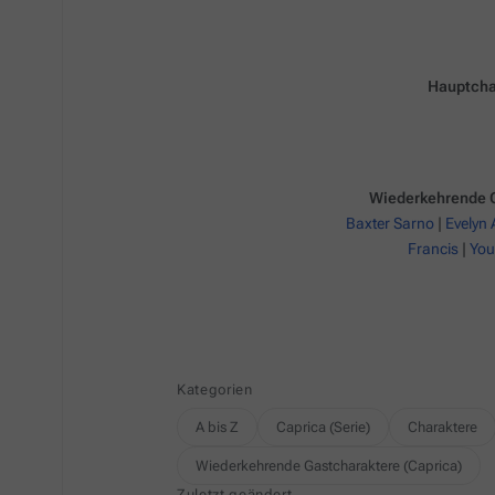
Hauptcha
Wiederkehrende C
Baxter Sarno
|
Evelyn
Francis
|
You
Kategorien
A bis Z
Caprica (Serie)
Charaktere
Wiederkehrende Gastcharaktere (Caprica)
Zuletzt geändert