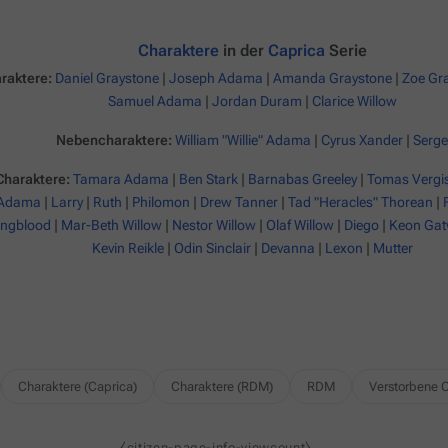
Charaktere
in der
Caprica
Serie
raktere:
Daniel Graystone
|
Joseph Adama
|
Amanda Graystone
|
Zoe Gr
Samuel Adama
|
Jordan Duram
|
Clarice Willow
Nebencharaktere:
William "Willie" Adama
|
Cyrus Xander
|
Serge
haraktere:
Tamara Adama
|
Ben Stark
|
Barnabas Greeley
|
Tomas Vergi
 Adama
|
Larry
|
Ruth
|
Philomon
|
Drew Tanner
|
Tad "Heracles" Thorean
|
ngblood
|
Mar-Beth Willow
|
Nestor Willow
|
Olaf Willow
|
Diego
|
Keon Gat
Kevin Reikle
|
Odin Sinclair
|
Devanna
|
Lexon
|
Mutter
Charaktere (Caprica)
Charaktere (RDM)
RDM
Verstorbene C
⧼citizen-page-info-viewcount⧽