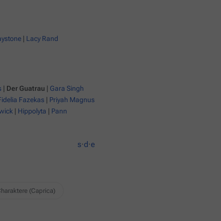
aystone
|
Lacy Rand
s
|
Der Guatrau
|
Gara Singh
Fidelia Fazekas
|
Priyah Magnus
wick
|
Hippolyta
|
Pann
s
·
d
·
e
haraktere (Caprica)