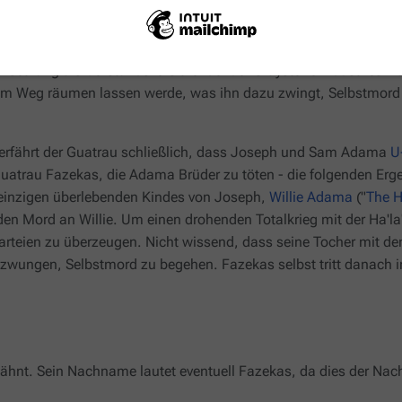
st der Guatrau ein persönlicher Freund von
Tomas Vergis
der
Ve
Thy Enemy
"). Allerdings, als Vergis entdeckt, dass die Ha'la'tha
insetzung als Vorstandsvorsitzender der Graystone Industries w
dem Weg räumen lassen werde, was ihn dazu zwingt, Selbstmord
 erfährt der Guatrau schließlich, dass Joseph und Sam Adama
U
Guatrau Fazekas, die Adama Brüder zu töten - die folgenden Erg
einzigen überlebenden Kindes von Joseph,
Willie Adama
("
The H
n Mord an Willie. Um einen drohenden Totalkrieg mit der Ha'la
arteien zu überzeugen. Nicht wissend, dass seine Tocher mit d
wungen, Selbstmord zu begehen. Fazekas selbst tritt danach in
hnt. Sein Nachname lautet eventuell Fazekas, da dies der Nach