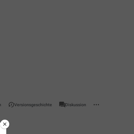
associated-
Weitere
Seite
n
Versionsgeschichte
Diskussion
pages
Aktionen