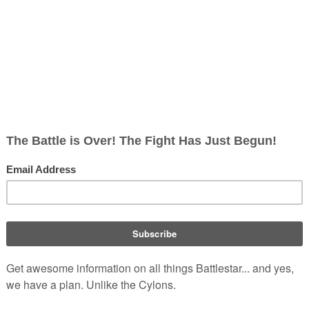
s des
Ha'la'tha
Verbrechersyndikats auf
Caprica
.
ien
lebt der amtierende Guatrau dieser Zeit in
Caprica City
und fü
dama
, die Geschäfte. Jahre zuvor bezahlte der Guatrau die
ph Adama
, der nun die Rechtsverteidigung und andere
digt. Der Guatrau trifft sich persönlich mit Joseph, um ihn davon
er Capricas,
Val Chambers
, eine Drohung zu übermitteln. Etwas
seph, dass er sich auf die Suche nach den Tätern dem
wird, bei dem vor kurzem Josephs
Frau
und
Tochter
ums Lebe
uatrau mit
Daniel Graystone
bei einer Versammlung von
 der beiden Adama Brüder, beschließt der Guatrau eine für beide
Graystone: Er bietet ihm an, bei der Wiedererlangung der Kontrolle
s
, zu helfen. Im Gegenzug verspricht Graystone ihm
 Projekt -
virtuelle
Avatare
verstorbener Personen
(
Unvanquishe