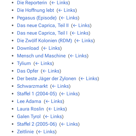
Die Reporterin
‎
(
← Links
)
Die Hoffnung lebt
‎
(
← Links
)
Pegasus (Episode)
‎
(
← Links
)
Das neue Caprica, Teil II
‎
(
← Links
)
Das neue Caprica, Teil I
‎
(
← Links
)
Die Zwölf Kolonien (RDM)
‎
(
← Links
)
Download
‎
(
← Links
)
Mensch und Maschine
‎
(
← Links
)
Tylium
‎
(
← Links
)
Das Opfer
‎
(
← Links
)
Der beste Jäger der Zylonen
‎
(
← Links
)
Schwarzmarkt
‎
(
← Links
)
Staffel 1 (2004-05)
‎
(
← Links
)
Lee Adama
‎
(
← Links
)
Laura Roslin
‎
(
← Links
)
Galen Tyrol
‎
(
← Links
)
Staffel 2 (2005-06)
‎
(
← Links
)
Zeitlinie
‎
(
← Links
)