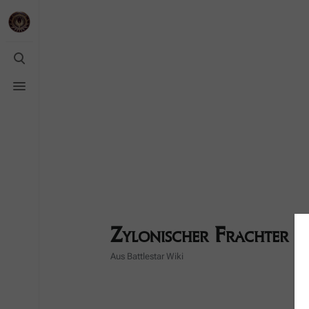
Suche
umschalten
Menü
umschalten
Zylonischer Frachter
(
Aus Battlestar Wiki