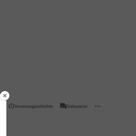
associated-
Weitere
Seite
n
Versionsgeschichte
Diskussion
pages
Aktionen