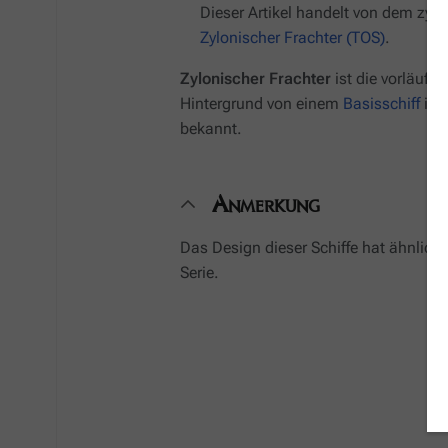
Dieser Artikel handelt von dem zyl
Zylonischer Frachter (TOS)
.
Zylonischer Frachter
ist die vorläufi
Hintergrund von einem
Basisschiff
in
K
bekannt.
Anmerkung
Das Design dieser Schiffe hat ähnlichk
Serie.