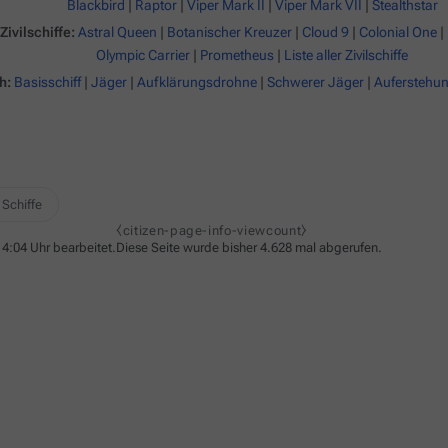
Blackbird
|
Raptor
|
Viper Mark II
|
Viper Mark VII
|
Stealthstar
Zivilschiffe:
Astral Queen
|
Botanischer Kreuzer
|
Cloud 9
|
Colonial One
|
Olympic Carrier
|
Prometheus
|
Liste aller Zivilschiffe
h:
Basisschiff
|
Jäger
|
Aufklärungsdrohne
|
Schwerer Jäger
|
Auferstehun
 Schiffe
⧼citizen-page-info-viewcount⧽
4:04 Uhr bearbeitet.
Diese Seite wurde bisher 4.628 mal abgerufen.