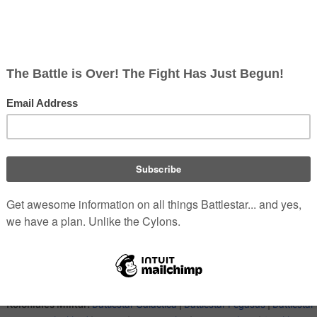
onischen Frachter aus der
neuen Serie
. Für Informationen über die
ge Bezeichnung für die obeliskförmigen Schiffe, die man im
obol, Teil II
sieht. Bisher ist noch nichts über dieses Schiff
eit mit dem Design der zylonischen Frachter aus der Original
Schiffe
in der
neu-interpretierten Serie
Koloniales Militär:
Battlestar
Galactica
|
Battlestar
Pegasus
|
Battlestar