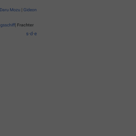
Daru Mozu
|
Gideon
gsschiff
|
Frachter
s
·
d
·
e