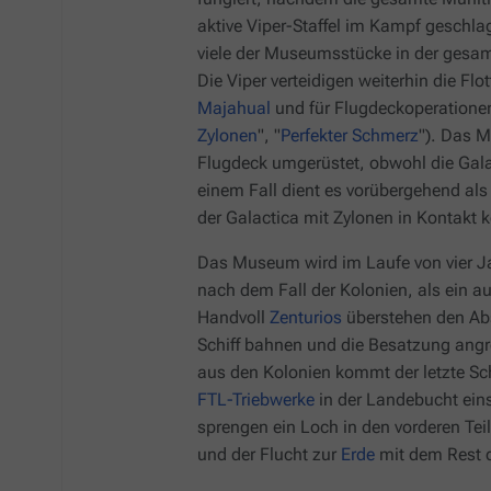
aktive Viper-Staffel im Kampf geschl
viele der Museumsstücke in der gesa
Die Viper verteidigen weiterhin die Fl
Majahual
und für Flugdeckoperatione
Zylonen
", "
Perfekter Schmerz
"). Das M
Flugdeck umgerüstet, obwohl die
Gala
einem Fall dient es vorübergehend al
der
Galactica
mit Zylonen in Kontakt
Das Museum wird im Laufe von vier Jah
nach dem Fall der Kolonien, als ein a
Handvoll
Zenturios
überstehen den Ab
Schiff bahnen und die Besatzung angre
aus den Kolonien kommt der letzte S
FTL-Triebwerke
in der Landebucht ein
sprengen ein Loch in den vorderen Te
und der Flucht zur
Erde
mit dem Rest d