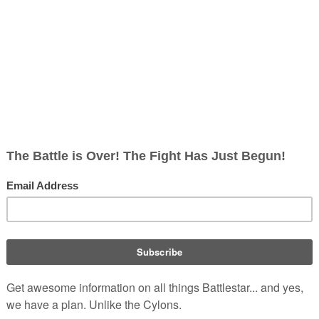
st ein militärhistorisches Museum des
Ersten
rd-Flugdeck des außer Dienst gestellten
e. Das Museum dient als Bildungszentrum und als
des Krieges gedient haben.
Panoramaa
ich in der ehemaligen Steuerbord-
Landebucht
,
ssiv verglast wurden. Die ganze Halle wurde unter
d die Startröhren wurden in einen Souvenirladen und einen Er
nien
findet hier ein zeremonieller Vorbeiflug der letzten noch akti
eigten viele bedeutende Kriegsartefakte. Dazu gehören: