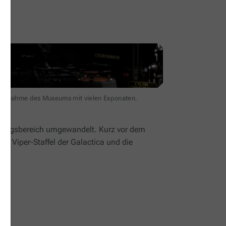
ufnahme des Museums mit vielen Exponaten.
holungsbereich umgewandelt. Kurz vor dem
ven Viper-Staffel der
Galactica
und die