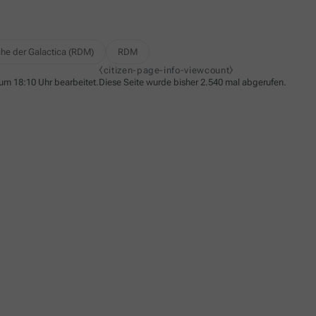
che der Galactica (RDM)
RDM
⧼citizen-page-info-viewcount⧽
um 18:10 Uhr bearbeitet.
Diese Seite wurde bisher 2.540 mal abgerufen.