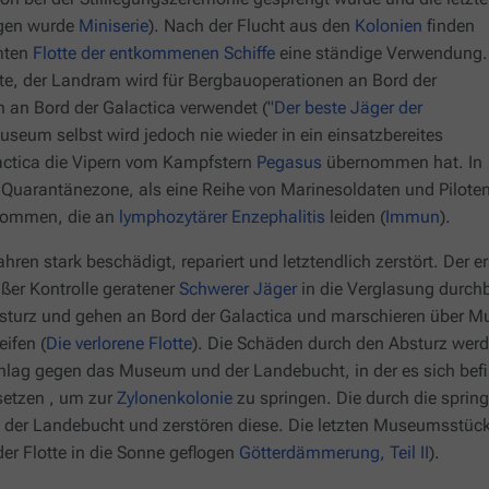
agen wurde
Miniserie
). Nach der Flucht aus den
Kolonien
finden
mten
Flotte der entkommenen Schiffe
eine ständige Verwendung.
otte, der Landram wird für Bergbauoperationen an Bord der
n an Bord der
Galactica
verwendet ("
Der beste Jäger der
useum selbst wird jedoch nie wieder in ein einsatzbereites
ctica
die Vipern vom Kampfstern
Pegasus
übernommen hat. In
s Quarantänezone, als eine Reihe von Marinesoldaten und Pilote
 kommen, die an
lymphozytärer Enzephalitis
leiden (
Immun
).
ren stark beschädigt, repariert und letztendlich zerstört. Der 
ußer Kontrolle geratener
Schwerer Jäger
in die Verglasung durchb
sturz und gehen an Bord der
Galactica
und marschieren über Mu
ifen (
Die verlorene Flotte
). Die Schäden durch den Absturz werde
chlag gegen das Museum und der Landebucht, in der es sich bef
setzen , um zur
Zylonenkolonie
zu springen. Die durch die sprin
il der Landebucht und zerstören diese. Die letzten Museumsstüc
er Flotte in die Sonne geflogen
Götterdämmerung, Teil II
).