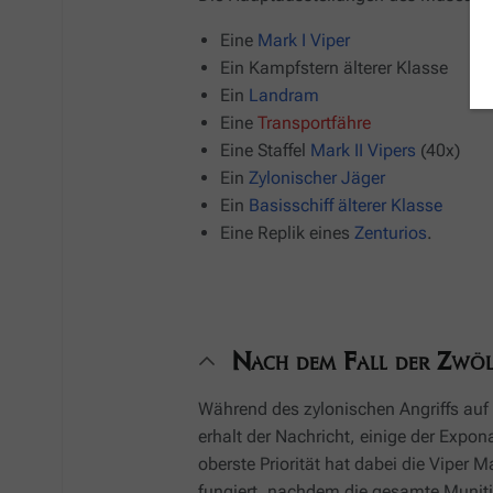
Eine
Mark I Viper
Ein Kampfstern älterer Klasse
Ein
Landram
Eine
Transportfähre
Eine Staffel
Mark II Vipers
(40x)
Ein
Zylonischer Jäger
Ein
Basisschiff älterer Klasse
Eine Replik eines
Zenturios
.
Nach dem Fall der Zwöl
Während des zylonischen Angriffs auf
erhalt der Nachricht, einige der Expon
oberste Priorität hat dabei die Viper M
fungiert, nachdem die gesamte Munitio