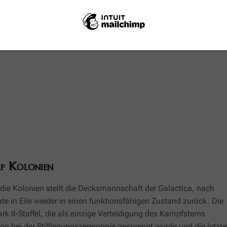
f Kolonien
 die Kolonien stellt die Decksmannschaft der
Galactica
, nach
ate in Eile wieder in einen funktionsfähigen Zustand zurück. Die
ark II-Staffel, die als einzige Verteidigung des Kampfsterns
n bei der Stilllegungszeremonie gesprengt wurde und die letzte