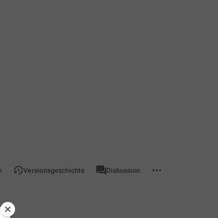
associated-
Weitere
Seite
n
Versionsgeschichte
Diskussion
pages
Aktionen