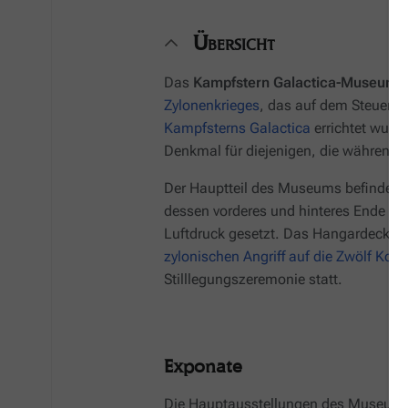
Übersicht
Das
Kampfstern
Galactica
-Museum
i
Zylonenkrieges
, das auf dem Steuerbo
Kampfsterns
Galactica
errichtet wurd
Denkmal für diejenigen, die während 
Der Hauptteil des Museums befindet s
dessen vorderes und hinteres Ende ma
Luftdruck gesetzt. Das Hangardeck un
zylonischen Angriff auf die Zwölf Kolo
Stilllegungszeremonie statt.
Exponate
Die Hauptausstellungen des Museums z