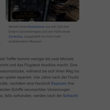
Modell eines
Basissterns
aus der Zeit des
Ersten Zylonenkrieges und der Hülle eines
Zenturios
, ausgestellt im nicht mehr
existierenden Museum.
n
erste Treffer kommt weniger als zwei Monate
richt und das Flugdeck drucklos macht. Eine
seumsstücke, während sie sich ihren Weg ins
n später repariert. Vier Jahre nach der Flucht
indet, nachdem eine Handvoll
Raptoren
ihre
genden Schiffe verursachten Verzerrungen
ke, falls vorhanden, werden nach der
Schlacht