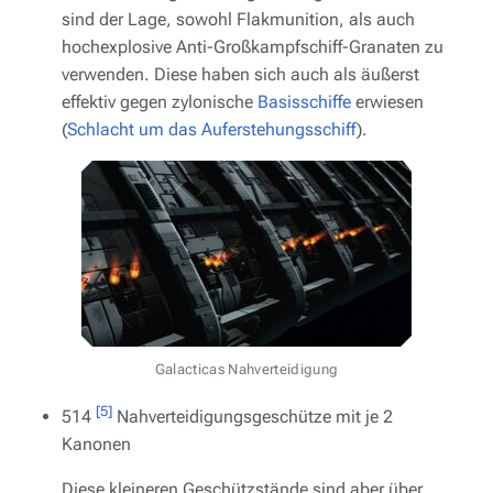
sind der Lage, sowohl Flakmunition, als auch
hochexplosive Anti-Großkampfschiff-Granaten zu
verwenden. Diese haben sich auch als äußerst
effektiv gegen zylonische
Basisschiffe
erwiesen
(
Schlacht um das Auferstehungsschiff
).
Galacticas
Nahverteidigung
[5]
514
Nahverteidigungsgeschütze mit je 2
Kanonen
Diese kleineren Geschützstände sind aber über