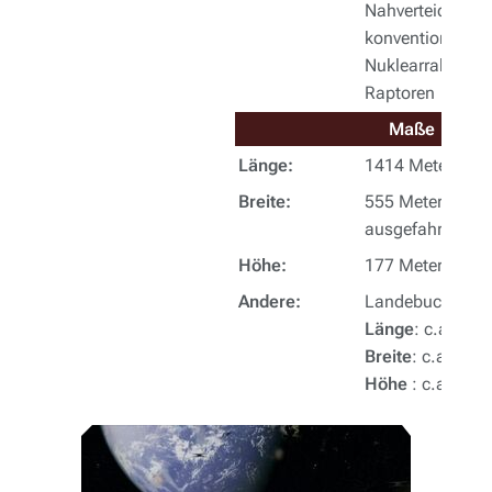
Nahverteidigung
konventionelle 
Nuklearraketen, 
Raptoren
Maße
Länge:
1414 Meter
Breite:
555 Meter (Gond
ausgefahren)
Höhe:
177 Meter
[4]
Andere:
Landebuchten
Länge
: c.a. 615
Breite
: c.a. 110
Höhe
: c.a. 64 