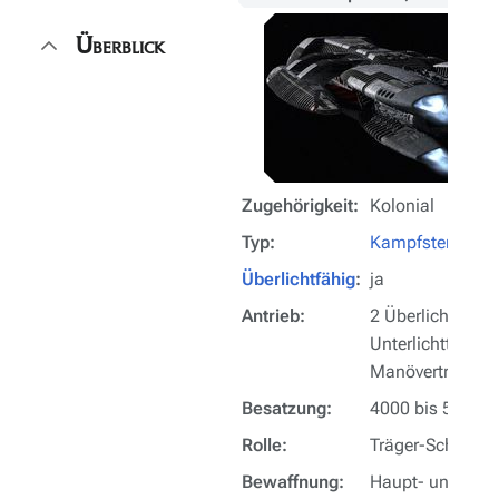
Überblick
Zugehörigkeit:
Kolonial
Typ:
Kampfstern
Überlichtfähig
:
ja
Antrieb:
2 Überlichttrieb
Unterlichttriebw
Manövertriebwe
[3
Besatzung:
4000 bis 5000
Rolle:
Träger-Schlachts
Bewaffnung:
Haupt- und