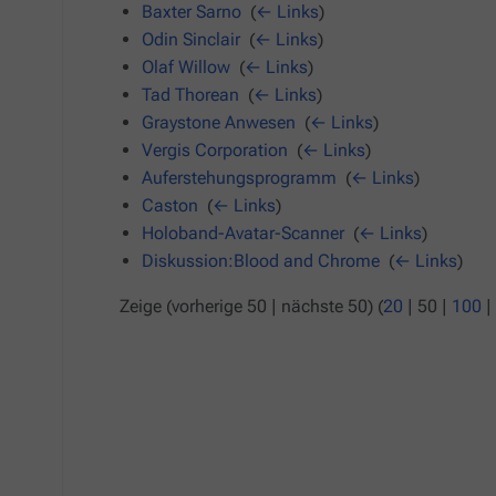
Baxter Sarno
‎
(
← Links
)
Odin Sinclair
‎
(
← Links
)
Olaf Willow
‎
(
← Links
)
Tad Thorean
‎
(
← Links
)
Graystone Anwesen
‎
(
← Links
)
Vergis Corporation
‎
(
← Links
)
Auferstehungsprogramm
‎
(
← Links
)
Caston
‎
(
← Links
)
Holoband-Avatar-Scanner
‎
(
← Links
)
Diskussion:Blood and Chrome
‎
(
← Links
)
Zeige (
vorherige 50
|
nächste 50
) (
20
|
50
|
100
|