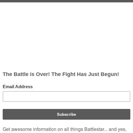
 ausblenden
Weiterleitungen ausblenden
250
|
500
)