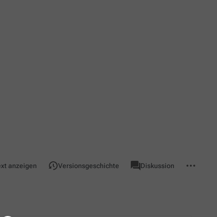
associated-
Weitere
Seite
ext anzeigen
Versionsgeschichte
Diskussion
pages
Aktionen