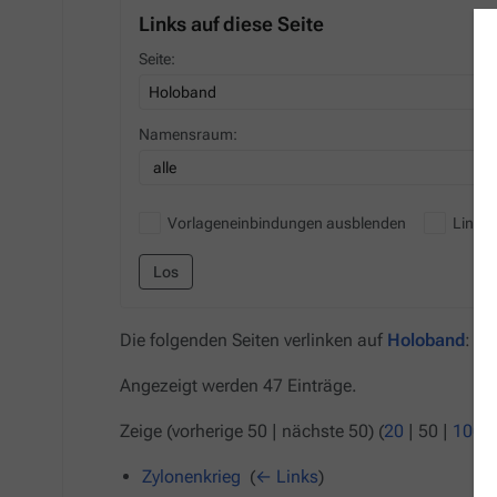
Links auf diese Seite
Seite:
Namensraum:
alle
Vorlageneinbindungen ausblenden
Links
Los
Die folgenden Seiten verlinken auf
Holoband
:
Angezeigt werden 47 Einträge.
Zeige (
vorherige 50
|
nächste 50
) (
20
|
50
|
100
|
Zylonenkrieg
‎
(
← Links
)