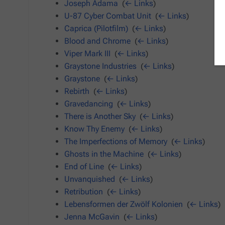
Joseph Adama
‎
(
← Links
)
U-87 Cyber Combat Unit
‎
(
← Links
)
Caprica (Pilotfilm)
‎
(
← Links
)
Blood and Chrome
‎
(
← Links
)
Viper Mark III
‎
(
← Links
)
Graystone Industries
‎
(
← Links
)
Graystone
‎
(
← Links
)
Rebirth
‎
(
← Links
)
Gravedancing
‎
(
← Links
)
There is Another Sky
‎
(
← Links
)
Know Thy Enemy
‎
(
← Links
)
The Imperfections of Memory
‎
(
← Links
)
Ghosts in the Machine
‎
(
← Links
)
End of Line
‎
(
← Links
)
Unvanquished
‎
(
← Links
)
Retribution
‎
(
← Links
)
Lebensformen der Zwölf Kolonien
‎
(
← Links
)
Jenna McGavin
‎
(
← Links
)