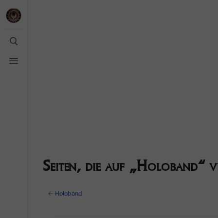
Suche
umschalten
Menü
umschalten
Seiten, die auf „Holoband“ v
←
Holoband